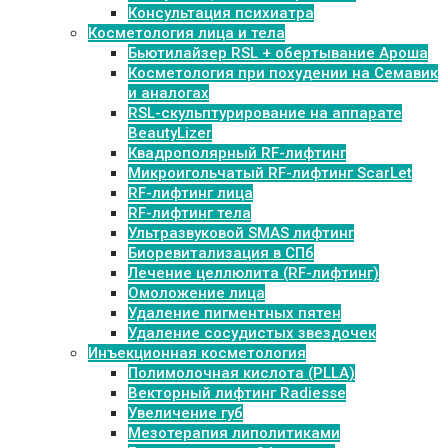
Консультация психиатра
Косметология лица и тела
Бьютилайзер RSL + обертывание Ароша
Косметология при похудении на Семавик
и аналогах
RSL-скульптурирование на аппарате
BeautyLizer
Квадрополярный RF-лифтинг
Микроигольчатый RF-лифтинг ScarLet
RF-лифтинг лица
RF-лифтинг тела
Ультразвуковой SMAS лифтинг
Биоревитализация в СПб
Лечение целлюлита (RF-лифтинг)
Омоложение лица
Удаление пигментных пятен
Удаление сосудистых звездочек
Инъекционная косметология
Полимолочная кислота (PLLA)
Векторный лифтинг Radiesse
Увеличение губ
Мезотерапия липолитиками