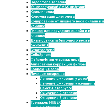
Эндосфера терапия
Ультразвуковой SMAS лифтинг
Криолиполиз
Консультация диетолога
Кодирование от лишнего веса онлайн и в
клинике
Гипноз для похудения онлайн и в
клинике
Диагностика избыточного веса и
ожирения
Стратосфера
CelluSphere
Фейслифтинг-массаж лица
Аппаратная коррекция фигуры
Коррекция веса
Лечение ожирения
Лечение ожирения у детей
Лечение ожирения у женщин в
Санкт-Петербурге
Ожирение 2 степени
Ожирение 3 степени
Тренажер HUBER