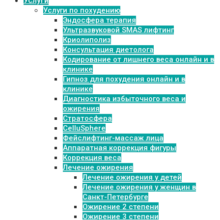
Услуги
Услуги по похудению
Эндосфера терапия
Ультразвуковой SMAS лифтинг
Криолиполиз
Консультация диетолога
Кодирование от лишнего веса онлайн и в
клинике
Гипноз для похудения онлайн и в
клинике
Диагностика избыточного веса и
ожирения
Стратосфера
CelluSphere
Фейслифтинг-массаж лица
Аппаратная коррекция фигуры
Коррекция веса
Лечение ожирения
Лечение ожирения у детей
Лечение ожирения у женщин в
Санкт-Петербурге
Ожирение 2 степени
Ожирение 3 степени