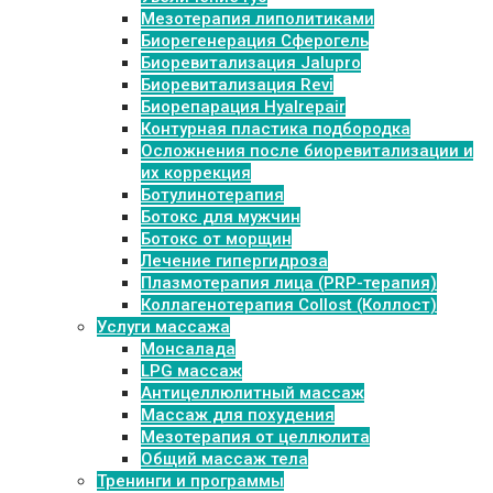
Мезотерапия липолитиками
Биорегенерация Сферогель
Биоревитализация Jalupro
Биоревитализация Revi
Биорепарация Hyalrepair
Контурная пластика подбородка
Осложнения после биоревитализации и
их коррекция
Ботулинотерапия
Ботокс для мужчин
Ботокс от морщин
Лечение гипергидроза
Плазмотерапия лица (PRP-терапия)
Коллагенотерапия Collost (Коллост)
Услуги массажа
Монсалада
LPG массаж
Антицеллюлитный массаж
Массаж для похудения
Мезотерапия от целлюлита
Общий массаж тела
Тренинги и программы