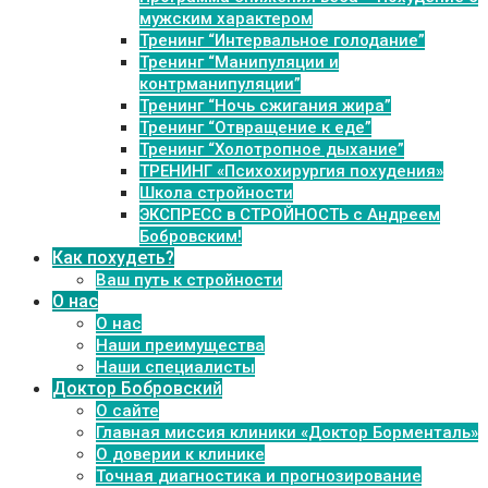
мужским характером
Тренинг “Интервальное голодание”
Тренинг “Манипуляции и
контрманипуляции”
Тренинг “Ночь сжигания жира”
Тренинг “Отвращение к еде”
Тренинг “Холотропное дыхание”
ТРЕНИНГ «Психохирургия похудения»
Школа стройности
ЭКСПРЕСС в СТРОЙНОСТЬ с Андреем
Бобровским!
Как похудеть?
Ваш путь к стройности
О нас
О нас
Наши преимущества
Наши специалисты
Доктор Бобровский
О сайте
Главная миссия клиники «Доктор Борменталь»
О доверии к клинике
Точная диагностика и прогнозирование