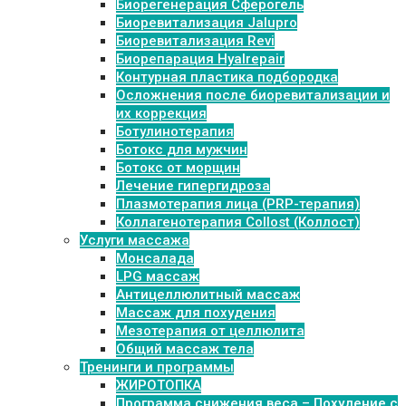
Биорегенерация Сферогель
Биоревитализация Jalupro
Биоревитализация Revi
Биорепарация Hyalrepair
Контурная пластика подбородка
Осложнения после биоревитализации и
их коррекция
Ботулинотерапия
Ботокс для мужчин
Ботокс от морщин
Лечение гипергидроза
Плазмотерапия лица (PRP-терапия)
Коллагенотерапия Collost (Коллост)
Услуги массажа
Монсалада
LPG массаж
Антицеллюлитный массаж
Массаж для похудения
Мезотерапия от целлюлита
Общий массаж тела
Тренинги и программы
ЖИРОТОПКА
Программа снижения веса – Похудение с