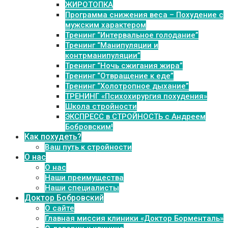
ЖИРОТОПКА
Программа снижения веса – Похудение с
мужским характером
Тренинг “Интервальное голодание”
Тренинг “Манипуляции и
контрманипуляции”
Тренинг “Ночь сжигания жира”
Тренинг “Отвращение к еде”
Тренинг “Холотропное дыхание”
ТРЕНИНГ «Психохирургия похудения»
Школа стройности
ЭКСПРЕСС в СТРОЙНОСТЬ с Андреем
Бобровским!
Как похудеть?
Ваш путь к стройности
О нас
О нас
Наши преимущества
Наши специалисты
Доктор Бобровский
О сайте
Главная миссия клиники «Доктор Борменталь»