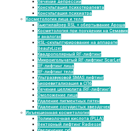
Лечение депрессии
Консультация психотерапевта
Консультация психиатра
Косметология лица и тела
Бьютилайзер RSL + обертывание Ароша
Косметология при похудении на Семавик
и аналогах
RSL-скульптурирование на аппарате
BeautyLizer
Квадрополярный RF-лифтинг
Микроигольчатый RF-лифтинг ScarLet
RF-лифтинг лица
RF-лифтинг тела
Ультразвуковой SMAS лифтинг
Биоревитализация в СПб
Лечение целлюлита (RF-лифтинг)
Омоложение лица
Удаление пигментных пятен
Удаление сосудистых звездочек
Инъекционная косметология
Полимолочная кислота (PLLA)
Векторный лифтинг Radiesse
Увеличение губ