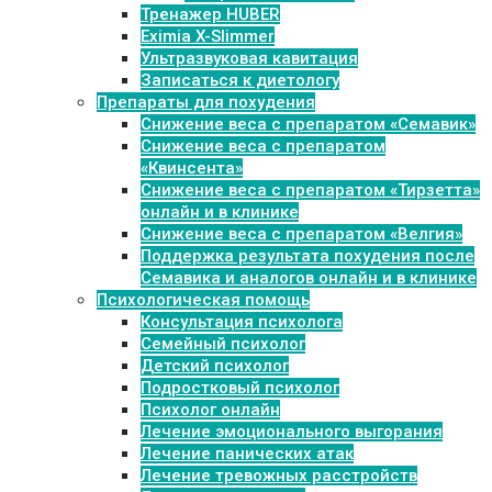
Тренажер HUBER
Eximia X-Slimmer
Ультразвуковая кавитация
Записаться к диетологу
Препараты для похудения
Cнижение веса с препаратом «Семавик»
Снижение веса с препаратом
«Квинсента»
Снижение веса с препаратом «Тирзетта»
онлайн и в клинике
Снижение веса с препаратом «Велгия»
Поддержка результата похудения после
Семавика и аналогов онлайн и в клинике
Психологическая помощь
Консультация психолога
Семейный психолог
Детский психолог
Подростковый психолог
Психолог онлайн
Лечение эмоционального выгорания
Лечение панических атак
Лечение тревожных расстройств