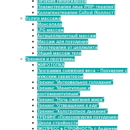
Лечение гипергидроза
Плазмотерапия лица (PRP-терапия)
Коллагенотерапия Collost (Коллост)
Услуги массажа
Монсалада
LPG массаж
Антицеллюлитный массаж
Массаж для похудения
Мезотерапия от целлюлита
Общий массаж тела
Тренинги и программы
ЖИРОТОПКА
Программа снижения веса – Похудение с
мужским характером
Тренинг “Интервальное голодание”
Тренинг “Манипуляции и
контрманипуляции”
Тренинг “Ночь сжигания жира”
Тренинг “Отвращение к еде”
Тренинг “Холотропное дыхание”
ТРЕНИНГ «Психохирургия похудения»
Школа стройности
ЭКСПРЕСС в СТРОЙНОСТЬ с Андреем