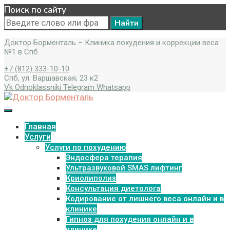
Поиск по сайту
Search
for:
Доктор Борменталь – Клиника похудения и коррекции веса
№1 в Спб.
+7 (812) 333-10-10
Спб, ул. Варшавская, 23 к2
Vk
Odnoklassniki
Telegram
Whatsapp
Главная
Услуги
Услуги по похудению
Эндосфера терапия
Ультразвуковой SMAS лифтинг
Криолиполиз
Консультация диетолога
Кодирование от лишнего веса онлайн и в
клинике
Гипноз для похудения онлайн и в
клинике