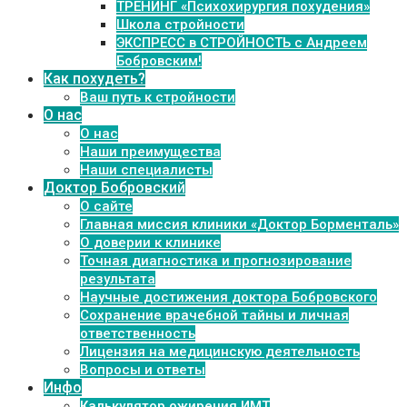
ТРЕНИНГ «Психохирургия похудения»
Школа стройности
ЭКСПРЕСС в СТРОЙНОСТЬ с Андреем
Бобровским!
Как похудеть?
Ваш путь к стройности
О нас
О нас
Наши преимущества
Наши специалисты
Доктор Бобровский
О сайте
Главная миссия клиники «Доктор Борменталь»
О доверии к клинике
Точная диагностика и прогнозирование
результата
Научные достижения доктора Бобровского
Сохранение врачебной тайны и личная
ответственность
Лицензия на медицинскую деятельность
Вопросы и ответы
Инфо
Калькулятор ожирения ИМТ