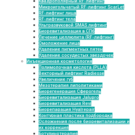
Квадрополярный RF-лифтинг
Микроигольчатый RF-лифтинг ScarLet
RF-лифтинг лица
RF-лифтинг тела
Ультразвуковой SMAS лифтинг
Биоревитализация в СПб
Лечение целлюлита (RF-лифтинг)
Омоложение лица
Удаление пигментных пятен
Удаление сосудистых звездочек
Инъекционная косметология
Полимолочная кислота (PLLA)
Векторный лифтинг Radiesse
Увеличение губ
Мезотерапия липолитиками
Биорегенерация Сферогель
Биоревитализация Jalupro
Биоревитализация Revi
Биорепарация Hyalrepair
Контурная пластика подбородка
Осложнения после биоревитализации и
их коррекция
Ботулинотерапия