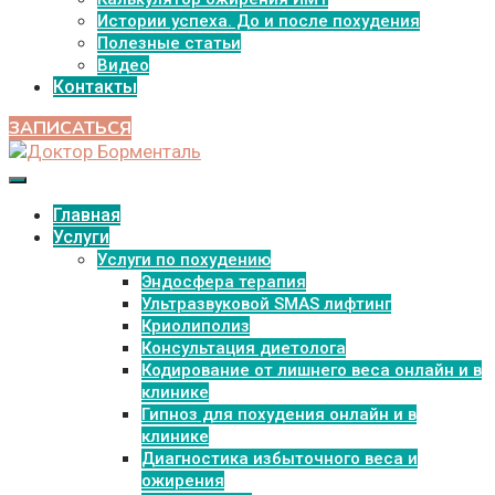
Истории успеха. До и после похудения
Полезные статьи
Видео
Контакты
ЗАПИСАТЬСЯ
Главная
Услуги
Услуги по похудению
Эндосфера терапия
Ультразвуковой SMAS лифтинг
Криолиполиз
Консультация диетолога
Кодирование от лишнего веса онлайн и в
клинике
Гипноз для похудения онлайн и в
клинике
Диагностика избыточного веса и
ожирения