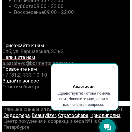
Пятница
09:00 - 22:00
Суббота
09:00 - 22:00
Воскресенье
09:00 - 22:00
Приезжайте к нам
Спб, ул. Варшавская, 23 к2
Напишите нам
a.astafeva@bormentaldoctor.ru
Позвоните нам
+7 (812) 333-10-10
Задайте вопрос
Анастасия
Ответим быстро
Здравствуйте! Готова помочь
вам. Напишите мне, если у
вас появятся вопросы.
Клиника снижения веса Доктор Борменталь © 2026
Эндосфера
,
Beautylizer
,
Стратосфера
,
Криолиполиз
.
Центр похудения и коррекции веса №1 в Санкт-
Петербурге.