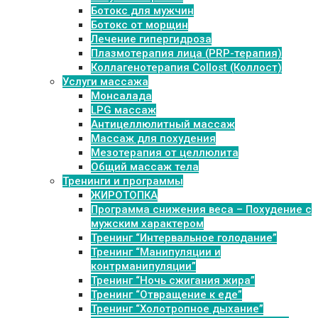
Ботокс для мужчин
Ботокс от морщин
Лечение гипергидроза
Плазмотерапия лица (PRP-терапия)
Коллагенотерапия Collost (Коллост)
Услуги массажа
Монсалада
LPG массаж
Антицеллюлитный массаж
Массаж для похудения
Мезотерапия от целлюлита
Общий массаж тела
Тренинги и программы
ЖИРОТОПКА
Программа снижения веса – Похудение с
мужским характером
Тренинг “Интервальное голодание”
Тренинг “Манипуляции и
контрманипуляции”
Тренинг “Ночь сжигания жира”
Тренинг “Отвращение к еде”
Тренинг “Холотропное дыхание”