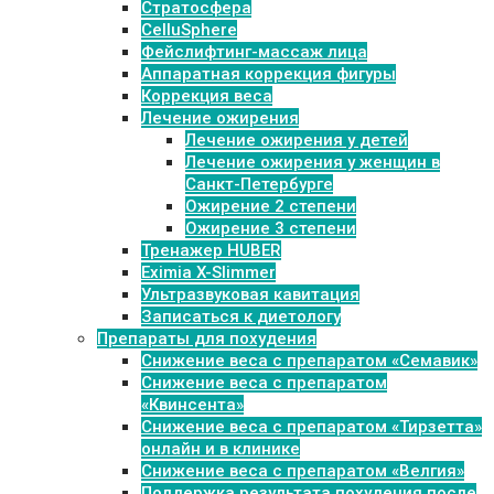
Стратосфера
CelluSphere
Фейслифтинг-массаж лица
Аппаратная коррекция фигуры
Коррекция веса
Лечение ожирения
Лечение ожирения у детей
Лечение ожирения у женщин в
Санкт-Петербурге
Ожирение 2 степени
Ожирение 3 степени
Тренажер HUBER
Eximia X-Slimmer
Ультразвуковая кавитация
Записаться к диетологу
Препараты для похудения
Cнижение веса с препаратом «Семавик»
Снижение веса с препаратом
«Квинсента»
Снижение веса с препаратом «Тирзетта»
онлайн и в клинике
Снижение веса с препаратом «Велгия»
Поддержка результата похудения после