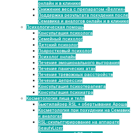
онлайн и в клинике
Снижение веса с препаратом «Велгия»
Поддержка результата похудения после
Семавика и аналогов онлайн и в клинике
Психологическая помощь
Консультация психолога
Семейный психолог
Детский психолог
Подростковый психолог
Психолог онлайн
Лечение эмоционального выгорания
Лечение панических атак
Лечение тревожных расстройств
Лечение депрессии
Консультация психотерапевта
Консультация психиатра
Косметология лица и тела
Бьютилайзер RSL + обертывание Ароша
Косметология при похудении на Семавик
и аналогах
RSL-скульптурирование на аппарате
BeautyLizer