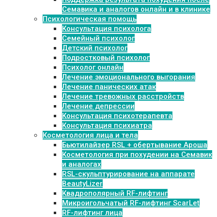
Семавика и аналогов онлайн и в клинике
Психологическая помощь
Консультация психолога
Семейный психолог
Детский психолог
Подростковый психолог
Психолог онлайн
Лечение эмоционального выгорания
Лечение панических атак
Лечение тревожных расстройств
Лечение депрессии
Консультация психотерапевта
Консультация психиатра
Косметология лица и тела
Бьютилайзер RSL + обертывание Ароша
Косметология при похудении на Семавик
и аналогах
RSL-скульптурирование на аппарате
BeautyLizer
Квадрополярный RF-лифтинг
Микроигольчатый RF-лифтинг ScarLet
RF-лифтинг лица