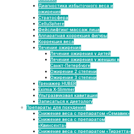
Диагностика избыточного веса и
ожирения
Стратосфера
CelluSphere
Фейслифтинг-массаж лица
Аппаратная коррекция фигуры
Коррекция веса
Лечение ожирения
Лечение ожирения у детей
Лечение ожирения у женщин в
Санкт-Петербурге
Ожирение 2 степени
Ожирение 3 степени
Тренажер HUBER
Eximia X-Slimmer
Ультразвуковая кавитация
Записаться к диетологу
Препараты для похудения
Cнижение веса с препаратом «Семавик»
Снижение веса с препаратом
«Квинсента»
Снижение веса с препаратом «Тирзетта»