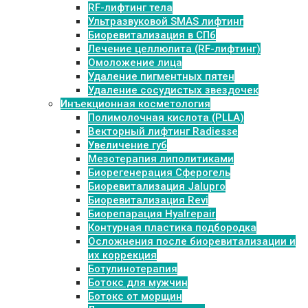
RF-лифтинг тела
Ультразвуковой SMAS лифтинг
Биоревитализация в СПб
Лечение целлюлита (RF-лифтинг)
Омоложение лица
Удаление пигментных пятен
Удаление сосудистых звездочек
Инъекционная косметология
Полимолочная кислота (PLLA)
Векторный лифтинг Radiesse
Увеличение губ
Мезотерапия липолитиками
Биорегенерация Сферогель
Биоревитализация Jalupro
Биоревитализация Revi
Биорепарация Hyalrepair
Контурная пластика подбородка
Осложнения после биоревитализации и
их коррекция
Ботулинотерапия
Ботокс для мужчин
Ботокс от морщин