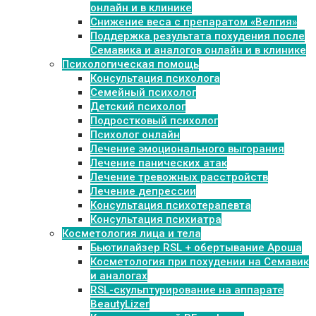
онлайн и в клинике
Снижение веса с препаратом «Велгия»
Поддержка результата похудения после
Семавика и аналогов онлайн и в клинике
Психологическая помощь
Консультация психолога
Семейный психолог
Детский психолог
Подростковый психолог
Психолог онлайн
Лечение эмоционального выгорания
Лечение панических атак
Лечение тревожных расстройств
Лечение депрессии
Консультация психотерапевта
Консультация психиатра
Косметология лица и тела
Бьютилайзер RSL + обертывание Ароша
Косметология при похудении на Семавик
и аналогах
RSL-скульптурирование на аппарате
BeautyLizer