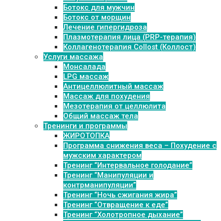
Ботокс для мужчин
Ботокс от морщин
Лечение гипергидроза
Плазмотерапия лица (PRP-терапия)
Коллагенотерапия Collost (Коллост)
Услуги массажа
Монсалада
LPG массаж
Антицеллюлитный массаж
Массаж для похудения
Мезотерапия от целлюлита
Общий массаж тела
Тренинги и программы
ЖИРОТОПКА
Программа снижения веса – Похудение с
мужским характером
Тренинг “Интервальное голодание”
Тренинг “Манипуляции и
контрманипуляции”
Тренинг “Ночь сжигания жира”
Тренинг “Отвращение к еде”
Тренинг “Холотропное дыхание”