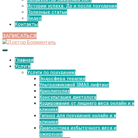
Истории успеха. До и после похудения
Полезные статьи
Видео
Контакты
ЗАПИСАТЬСЯ
Главная
Услуги
Услуги по похудению
Эндосфера терапия
Ультразвуковой SMAS лифтинг
Криолиполиз
Консультация диетолога
Кодирование от лишнего веса онлайн и в
клинике
Гипноз для похудения онлайн и в
клинике
Диагностика избыточного веса и
ожирения