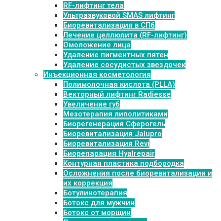
RF-лифтинг тела
Ультразвуковой SMAS лифтинг
Биоревитализация в СПб
Лечение целлюлита (RF-лифтинг)
Омоложение лица
Удаление пигментных пятен
Удаление сосудистых звездочек
Инъекционная косметология
Полимолочная кислота (PLLA)
Векторный лифтинг Radiesse
Увеличение губ
Мезотерапия липолитиками
Биорегенерация Сферогель
Биоревитализация Jalupro
Биоревитализация Revi
Биорепарация Hyalrepair
Контурная пластика подбородка
Осложнения после биоревитализации и
их коррекция
Ботулинотерапия
Ботокс для мужчин
Ботокс от морщин