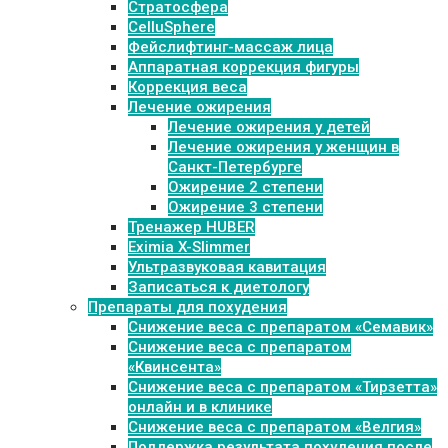
Стратосфера
CelluSphere
Фейслифтинг-массаж лица
Аппаратная коррекция фигуры
Коррекция веса
Лечение ожирения
Лечение ожирения у детей
Лечение ожирения у женщин в
Санкт-Петербурге
Ожирение 2 степени
Ожирение 3 степени
Тренажер HUBER
Eximia X-Slimmer
Ультразвуковая кавитация
Записаться к диетологу
Препараты для похудения
Cнижение веса с препаратом «Семавик»
Снижение веса с препаратом
«Квинсента»
Снижение веса с препаратом «Тирзетта»
онлайн и в клинике
Снижение веса с препаратом «Велгия»
Поддержка результата похудения после