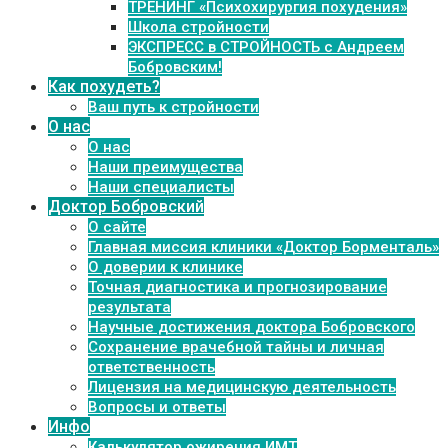
ТРЕНИНГ «Психохирургия похудения»
Школа стройности
ЭКСПРЕСС в СТРОЙНОСТЬ с Андреем
Бобровским!
Как похудеть?
Ваш путь к стройности
О нас
О нас
Наши преимущества
Наши специалисты
Доктор Бобровский
О сайте
Главная миссия клиники «Доктор Борменталь»
О доверии к клинике
Точная диагностика и прогнозирование
результата
Научные достижения доктора Бобровского
Сохранение врачебной тайны и личная
ответственность
Лицензия на медицинскую деятельность
Вопросы и ответы
Инфо
Калькулятор ожирения ИМТ