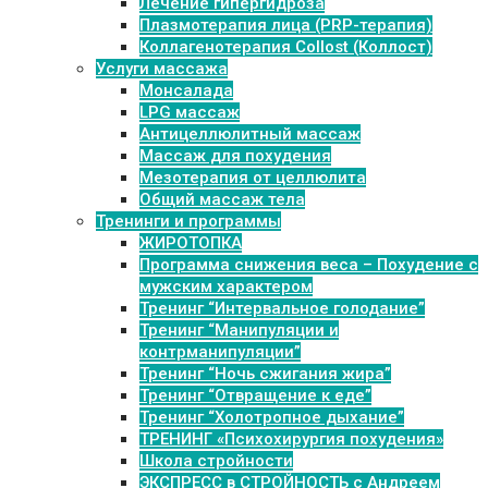
Лечение гипергидроза
Плазмотерапия лица (PRP-терапия)
Коллагенотерапия Collost (Коллост)
Услуги массажа
Монсалада
LPG массаж
Антицеллюлитный массаж
Массаж для похудения
Мезотерапия от целлюлита
Общий массаж тела
Тренинги и программы
ЖИРОТОПКА
Программа снижения веса – Похудение с
мужским характером
Тренинг “Интервальное голодание”
Тренинг “Манипуляции и
контрманипуляции”
Тренинг “Ночь сжигания жира”
Тренинг “Отвращение к еде”
Тренинг “Холотропное дыхание”
ТРЕНИНГ «Психохирургия похудения»
Школа стройности
ЭКСПРЕСС в СТРОЙНОСТЬ с Андреем