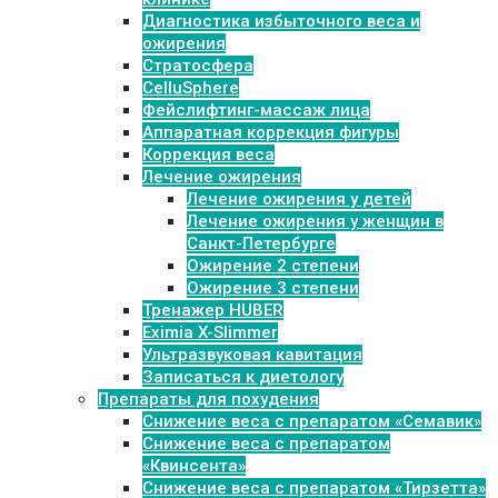
Диагностика избыточного веса и
ожирения
Стратосфера
CelluSphere
Фейслифтинг-массаж лица
Аппаратная коррекция фигуры
Коррекция веса
Лечение ожирения
Лечение ожирения у детей
Лечение ожирения у женщин в
Санкт-Петербурге
Ожирение 2 степени
Ожирение 3 степени
Тренажер HUBER
Eximia X-Slimmer
Ультразвуковая кавитация
Записаться к диетологу
Препараты для похудения
Cнижение веса с препаратом «Семавик»
Снижение веса с препаратом
«Квинсента»
Снижение веса с препаратом «Тирзетта»