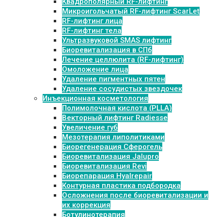
Квадрополярный RF-лифтинг
Микроигольчатый RF-лифтинг ScarLet
RF-лифтинг лица
RF-лифтинг тела
Ультразвуковой SMAS лифтинг
Биоревитализация в СПб
Лечение целлюлита (RF-лифтинг)
Омоложение лица
Удаление пигментных пятен
Удаление сосудистых звездочек
Инъекционная косметология
Полимолочная кислота (PLLA)
Векторный лифтинг Radiesse
Увеличение губ
Мезотерапия липолитиками
Биорегенерация Сферогель
Биоревитализация Jalupro
Биоревитализация Revi
Биорепарация Hyalrepair
Контурная пластика подбородка
Осложнения после биоревитализации и
их коррекция
Ботулинотерапия