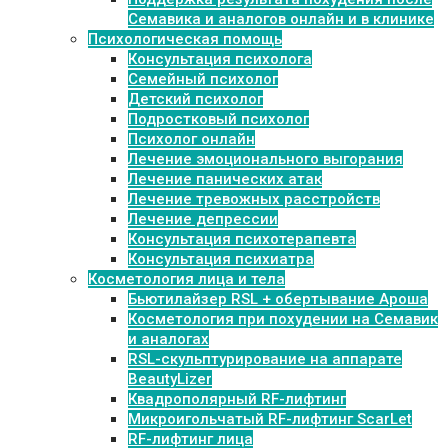
Семавика и аналогов онлайн и в клинике
Психологическая помощь
Консультация психолога
Семейный психолог
Детский психолог
Подростковый психолог
Психолог онлайн
Лечение эмоционального выгорания
Лечение панических атак
Лечение тревожных расстройств
Лечение депрессии
Консультация психотерапевта
Консультация психиатра
Косметология лица и тела
Бьютилайзер RSL + обертывание Ароша
Косметология при похудении на Семавик
и аналогах
RSL-скульптурирование на аппарате
BeautyLizer
Квадрополярный RF-лифтинг
Микроигольчатый RF-лифтинг ScarLet
RF-лифтинг лица