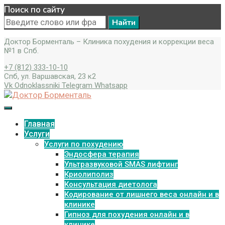
Поиск по сайту
Search
for:
Доктор Борменталь – Клиника похудения и коррекции веса
№1 в Спб.
+7 (812) 333-10-10
Спб, ул. Варшавская, 23 к2
Vk
Odnoklassniki
Telegram
Whatsapp
Главная
Услуги
Услуги по похудению
Эндосфера терапия
Ультразвуковой SMAS лифтинг
Криолиполиз
Консультация диетолога
Кодирование от лишнего веса онлайн и в
клинике
Гипноз для похудения онлайн и в
клинике