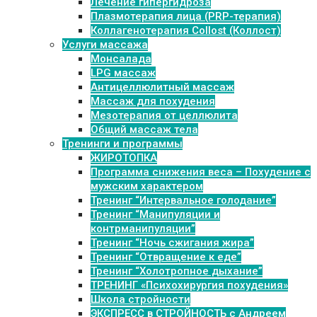
Лечение гипергидроза
Плазмотерапия лица (PRP-терапия)
Коллагенотерапия Collost (Коллост)
Услуги массажа
Монсалада
LPG массаж
Антицеллюлитный массаж
Массаж для похудения
Мезотерапия от целлюлита
Общий массаж тела
Тренинги и программы
ЖИРОТОПКА
Программа снижения веса – Похудение с
мужским характером
Тренинг “Интервальное голодание”
Тренинг “Манипуляции и
контрманипуляции”
Тренинг “Ночь сжигания жира”
Тренинг “Отвращение к еде”
Тренинг “Холотропное дыхание”
ТРЕНИНГ «Психохирургия похудения»
Школа стройности
ЭКСПРЕСС в СТРОЙНОСТЬ с Андреем