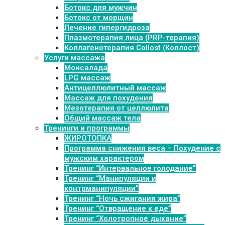
Ботокс для мужчин
Ботокс от морщин
Лечение гипергидроза
Плазмотерапия лица (PRP-терапия)
Коллагенотерапия Collost (Коллост)
Услуги массажа
Монсалада
LPG массаж
Антицеллюлитный массаж
Массаж для похудения
Мезотерапия от целлюлита
Общий массаж тела
Тренинги и программы
ЖИРОТОПКА
Программа снижения веса – Похудение с
мужским характером
Тренинг “Интервальное голодание”
Тренинг “Манипуляции и
контрманипуляции”
Тренинг “Ночь сжигания жира”
Тренинг “Отвращение к еде”
Тренинг “Холотропное дыхание”