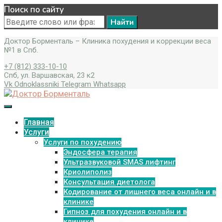
Поиск по сайту
Search
for:
Доктор Борменталь – Клиника похудения и коррекции веса
№1 в Спб.
+7 (812) 333-10-10
Спб, ул. Варшавская, 23 к2
Vk
Odnoklassniki
Telegram
Whatsapp
Главная
Услуги
Услуги по похудению
Эндосфера терапия
Ультразвуковой SMAS лифтинг
Криолиполиз
Консультация диетолога
Кодирование от лишнего веса онлайн и в
клинике
Гипноз для похудения онлайн и в
клинике