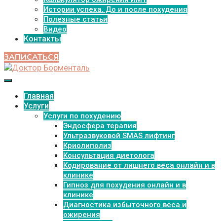
Истории успеха. До и после похудения
Полезные статьи
Видео
Контакты
ЗАПИСАТЬСЯ
Главная
Услуги
Услуги по похудению
Эндосфера терапия
Ультразвуковой SMAS лифтинг
Криолиполиз
Консультация диетолога
Кодирование от лишнего веса онлайн и в
клинике
Гипноз для похудения онлайн и в
клинике
Диагностика избыточного веса и
ожирения