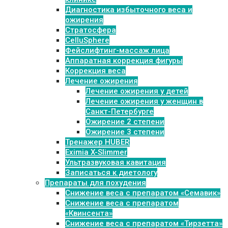
Диагностика избыточного веса и
ожирения
Стратосфера
CelluSphere
Фейслифтинг-массаж лица
Аппаратная коррекция фигуры
Коррекция веса
Лечение ожирения
Лечение ожирения у детей
Лечение ожирения у женщин в
Санкт-Петербурге
Ожирение 2 степени
Ожирение 3 степени
Тренажер HUBER
Eximia X-Slimmer
Ультразвуковая кавитация
Записаться к диетологу
Препараты для похудения
Cнижение веса с препаратом «Семавик»
Снижение веса с препаратом
«Квинсента»
Снижение веса с препаратом «Тирзетта»