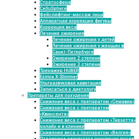
Стратосфера
CelluSphere
Фейслифтинг-массаж лица
Аппаратная коррекция фигуры
Коррекция веса
Лечение ожирения
Лечение ожирения у детей
Лечение ожирения у женщин в
Санкт-Петербурге
Ожирение 2 степени
Ожирение 3 степени
Тренажер HUBER
Eximia X-Slimmer
Ультразвуковая кавитация
Записаться к диетологу
Препараты для похудения
Cнижение веса с препаратом «Семавик»
Снижение веса с препаратом
«Квинсента»
Снижение веса с препаратом «Тирзетта»
онлайн и в клинике
Снижение веса с препаратом «Велгия»
Поддержка результата похудения после