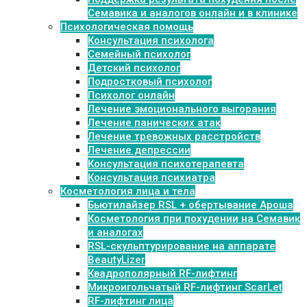
Семавика и аналогов онлайн и в клинике
Психологическая помощь
Консультация психолога
Семейный психолог
Детский психолог
Подростковый психолог
Психолог онлайн
Лечение эмоционального выгорания
Лечение панических атак
Лечение тревожных расстройств
Лечение депрессии
Консультация психотерапевта
Консультация психиатра
Косметология лица и тела
Бьютилайзер RSL + обертывание Ароша
Косметология при похудении на Семавик
и аналогах
RSL-скульптурирование на аппарате
BeautyLizer
Квадрополярный RF-лифтинг
Микроигольчатый RF-лифтинг ScarLet
RF-лифтинг лица