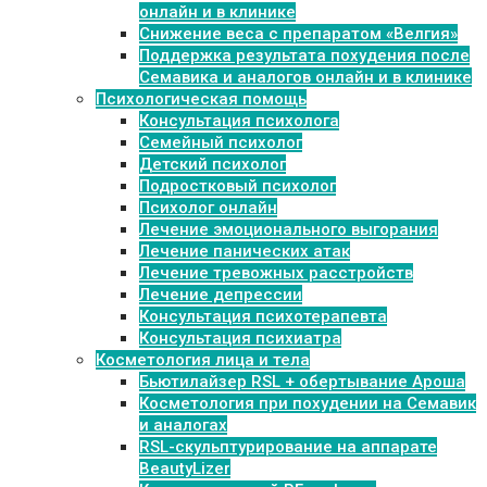
онлайн и в клинике
Снижение веса с препаратом «Велгия»
Поддержка результата похудения после
Семавика и аналогов онлайн и в клинике
Психологическая помощь
Консультация психолога
Семейный психолог
Детский психолог
Подростковый психолог
Психолог онлайн
Лечение эмоционального выгорания
Лечение панических атак
Лечение тревожных расстройств
Лечение депрессии
Консультация психотерапевта
Консультация психиатра
Косметология лица и тела
Бьютилайзер RSL + обертывание Ароша
Косметология при похудении на Семавик
и аналогах
RSL-скульптурирование на аппарате
BeautyLizer