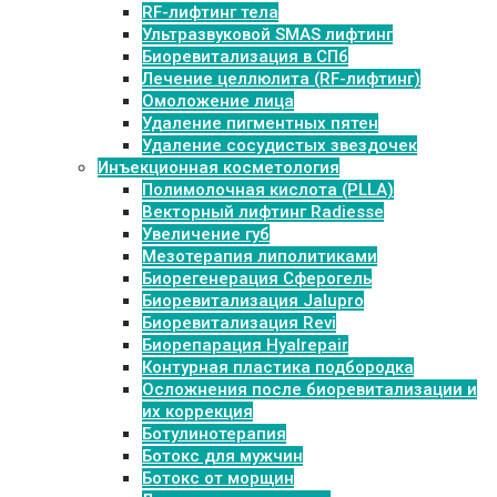
RF-лифтинг тела
Ультразвуковой SMAS лифтинг
Биоревитализация в СПб
Лечение целлюлита (RF-лифтинг)
Омоложение лица
Удаление пигментных пятен
Удаление сосудистых звездочек
Инъекционная косметология
Полимолочная кислота (PLLA)
Векторный лифтинг Radiesse
Увеличение губ
Мезотерапия липолитиками
Биорегенерация Сферогель
Биоревитализация Jalupro
Биоревитализация Revi
Биорепарация Hyalrepair
Контурная пластика подбородка
Осложнения после биоревитализации и
их коррекция
Ботулинотерапия
Ботокс для мужчин
Ботокс от морщин