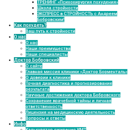
ТРЕНИНГ «Психохирургия похудения»
Школа стройности
ЭКСПРЕСС в СТРОЙНОСТЬ с Андреем
Бобровским!
Как похудеть?
Ваш путь к стройности
О нас
О нас
Наши преимущества
Наши специалисты
Доктор Бобровский
О сайте
Главная миссия клиники «Доктор Борменталь»
О доверии к клинике
Точная диагностика и прогнозирование
результата
Научные достижения доктора Бобровского
Сохранение врачебной тайны и личная
ответственность
Лицензия на медицинскую деятельность
Вопросы и ответы
Инфо
Калькулятор ожирения ИМТ