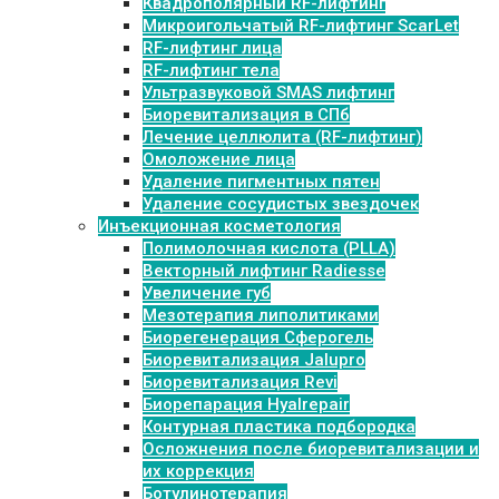
Квадрополярный RF-лифтинг
Микроигольчатый RF-лифтинг ScarLet
RF-лифтинг лица
RF-лифтинг тела
Ультразвуковой SMAS лифтинг
Биоревитализация в СПб
Лечение целлюлита (RF-лифтинг)
Омоложение лица
Удаление пигментных пятен
Удаление сосудистых звездочек
Инъекционная косметология
Полимолочная кислота (PLLA)
Векторный лифтинг Radiesse
Увеличение губ
Мезотерапия липолитиками
Биорегенерация Сферогель
Биоревитализация Jalupro
Биоревитализация Revi
Биорепарация Hyalrepair
Контурная пластика подбородка
Осложнения после биоревитализации и
их коррекция
Ботулинотерапия