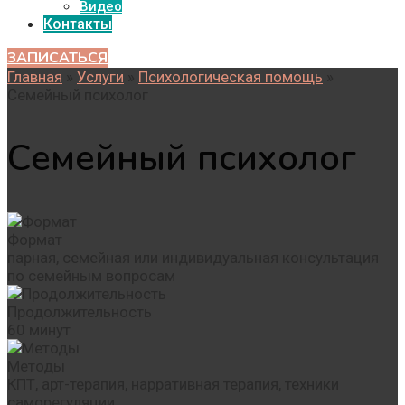
Видео
Контакты
ЗАПИСАТЬСЯ
Главная
»
Услуги
»
Психологическая помощь
»
Семейный психолог
Семейный психолог
Формат
парная, семейная или индивидуальная консультация
по семейным вопросам
Продолжительность
60 минут
Методы
КПТ, арт-терапия, нарративная терапия, техники
саморегуляции