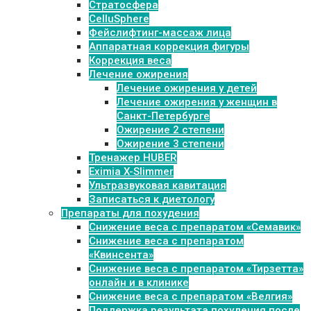
Стратосфера
CelluSphere
Фейслифтинг-массаж лица
Аппаратная коррекция фигуры
Коррекция веса
Лечение ожирения
Лечение ожирения у детей
Лечение ожирения у женщин в
Санкт-Петербурге
Ожирение 2 степени
Ожирение 3 степени
Тренажер HUBER
Eximia X-Slimmer
Ультразвуковая кавитация
Записаться к диетологу
Препараты для похудения
Cнижение веса с препаратом «Семавик»
Снижение веса с препаратом
«Квинсента»
Снижение веса с препаратом «Тирзетта»
онлайн и в клинике
Снижение веса с препаратом «Велгия»
Поддержка результата похудения после