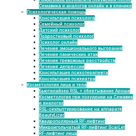
Семавика и аналогов онлайн и в клинике
Психологическая помощь
Консультация психолога
Семейный психолог
Детский психолог
Подростковый психолог
Психолог онлайн
Лечение эмоционального выгорания
Лечение панических атак
Лечение тревожных расстройств
Лечение депрессии
Консультация психотерапевта
Консультация психиатра
Косметология лица и тела
Бьютилайзер RSL + обертывание Ароша
Косметология при похудении на Семавик
и аналогах
RSL-скульптурирование на аппарате
BeautyLizer
Квадрополярный RF-лифтинг
Микроигольчатый RF-лифтинг ScarLet
RF-лифтинг лица