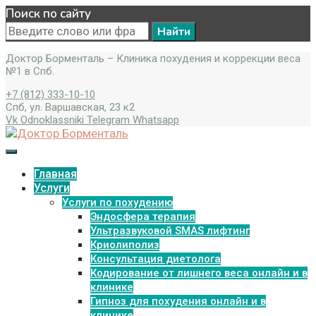
Поиск по сайту
Search
for:
Доктор Борменталь – Клиника похудения и коррекции веса
№1 в Спб.
+7 (812) 333-10-10
Спб, ул. Варшавская, 23 к2
Vk
Odnoklassniki
Telegram
Whatsapp
Главная
Услуги
Услуги по похудению
Эндосфера терапия
Ультразвуковой SMAS лифтинг
Криолиполиз
Консультация диетолога
Кодирование от лишнего веса онлайн и в
клинике
Гипноз для похудения онлайн и в
клинике