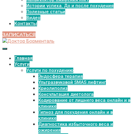
Истории успеха. До и после похудения
Полезные статьи
Видео
Контакты
ЗАПИСАТЬСЯ
Главная
Услуги
Услуги по похудению
Эндосфера терапия
Ультразвуковой SMAS лифтинг
Криолиполиз
Консультация диетолога
Кодирование от лишнего веса онлайн и в
клинике
Гипноз для похудения онлайн и в
клинике
Диагностика избыточного веса и
ожирения