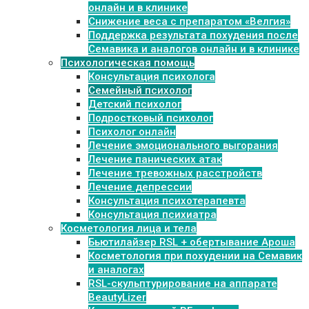
онлайн и в клинике
Снижение веса с препаратом «Велгия»
Поддержка результата похудения после
Семавика и аналогов онлайн и в клинике
Психологическая помощь
Консультация психолога
Семейный психолог
Детский психолог
Подростковый психолог
Психолог онлайн
Лечение эмоционального выгорания
Лечение панических атак
Лечение тревожных расстройств
Лечение депрессии
Консультация психотерапевта
Консультация психиатра
Косметология лица и тела
Бьютилайзер RSL + обертывание Ароша
Косметология при похудении на Семавик
и аналогах
RSL-скульптурирование на аппарате
BeautyLizer