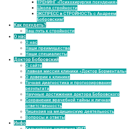
ТРЕНИНГ «Психохирургия похудения»
Школа стройности
ЭКСПРЕСС в СТРОЙНОСТЬ с Андреем
Бобровским!
Как похудеть?
Ваш путь к стройности
О нас
О нас
Наши преимущества
Наши специалисты
Доктор Бобровский
О сайте
Главная миссия клиники «Доктор Борменталь»
О доверии к клинике
Точная диагностика и прогнозирование
результата
Научные достижения доктора Бобровского
Сохранение врачебной тайны и личная
ответственность
Лицензия на медицинскую деятельность
Вопросы и ответы
Инфо
Калькулятор ожирения ИМТ