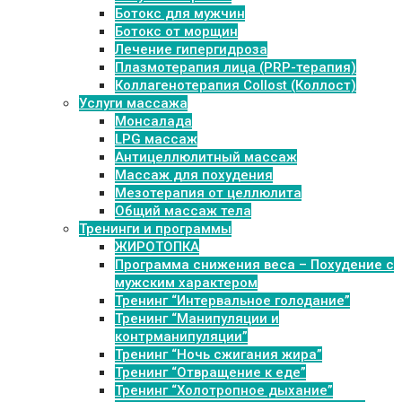
Ботокс для мужчин
Ботокс от морщин
Лечение гипергидроза
Плазмотерапия лица (PRP-терапия)
Коллагенотерапия Collost (Коллост)
Услуги массажа
Монсалада
LPG массаж
Антицеллюлитный массаж
Массаж для похудения
Мезотерапия от целлюлита
Общий массаж тела
Тренинги и программы
ЖИРОТОПКА
Программа снижения веса – Похудение с
мужским характером
Тренинг “Интервальное голодание”
Тренинг “Манипуляции и
контрманипуляции”
Тренинг “Ночь сжигания жира”
Тренинг “Отвращение к еде”
Тренинг “Холотропное дыхание”