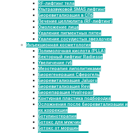
RF-лифтинг тела
Ультразвуковой SMAS лифтинг
Биоревитализация в СПб
Лечение целлюлита (RF-лифтинг)
Омоложение лица
Удаление пигментных пятен
Удаление сосудистых звездочек
Инъекционная косметология
Полимолочная кислота (PLLA)
Векторный лифтинг Radiesse
Увеличение губ
Мезотерапия липолитиками
Биорегенерация Сферогель
Биоревитализация Jalupro
Биоревитализация Revi
Биорепарация Hyalrepair
Контурная пластика подбородка
Осложнения после биоревитализации и
их коррекция
Ботулинотерапия
Ботокс для мужчин
Ботокс от морщин