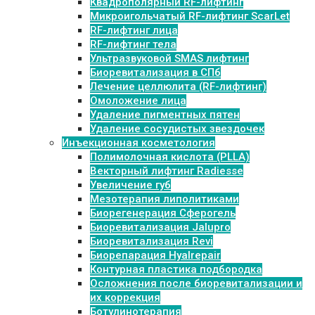
Квадрополярный RF-лифтинг
Микроигольчатый RF-лифтинг ScarLet
RF-лифтинг лица
RF-лифтинг тела
Ультразвуковой SMAS лифтинг
Биоревитализация в СПб
Лечение целлюлита (RF-лифтинг)
Омоложение лица
Удаление пигментных пятен
Удаление сосудистых звездочек
Инъекционная косметология
Полимолочная кислота (PLLA)
Векторный лифтинг Radiesse
Увеличение губ
Мезотерапия липолитиками
Биорегенерация Сферогель
Биоревитализация Jalupro
Биоревитализация Revi
Биорепарация Hyalrepair
Контурная пластика подбородка
Осложнения после биоревитализации и
их коррекция
Ботулинотерапия