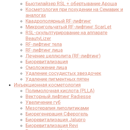
Бьютилайзер RSL + обертывание Ароша
Косметология при похудении на Семавик и
аналогах
Квадрополярный RF-лифтинг
Микроигольчатый RF-лифтинг ScarLet
RSL-скульптурирование на аппарате
BeautyLizer
RF-лифтинг тела
RF-лифтинг лица
Лечение целлюлита (RF-лифтинг)
Биоревитализация
Омоложение лица
Удаление сосудистых звездочек
Удаление пигментных пятен
Инъекционная косметология
Полимолочная кислота (PLLA)
Векторный лифтинг Radiesse
Увеличение губ
Мезотерапия липолитиками
Биорегенерация Сферогель
Биоревитализация Jalupro
Биоревитализация Revi