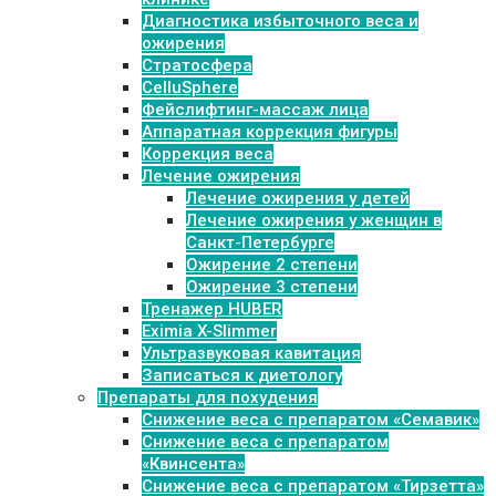
Диагностика избыточного веса и
ожирения
Стратосфера
CelluSphere
Фейслифтинг-массаж лица
Аппаратная коррекция фигуры
Коррекция веса
Лечение ожирения
Лечение ожирения у детей
Лечение ожирения у женщин в
Санкт-Петербурге
Ожирение 2 степени
Ожирение 3 степени
Тренажер HUBER
Eximia X-Slimmer
Ультразвуковая кавитация
Записаться к диетологу
Препараты для похудения
Cнижение веса с препаратом «Семавик»
Снижение веса с препаратом
«Квинсента»
Снижение веса с препаратом «Тирзетта»