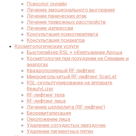
Психолог онлайн
Лечение эмоционального выгорания
Лечение панических атак
Лечение тревожных расстройств
Лечение депрессии
Консультация психотерапевта
Консультация психиатра
Косметологические услуги
Бьютилайзер RSL + обертывание Ароша
Косметология при похудении на Семавик и
аналогах
Квадрополярный RF-лифтинг
Микроигольчатый RF-лифтинг ScarLet
RSL-скульптурирование на аппарате
BeautyLizer
RF-лифтинг тела
RF-лифтинг лица
Лечение целлюлита (RF-лифтинг)
Биоревитализация
Омоложение лица
Удаление сосудистых звездочек
Удаление пигментных пятен