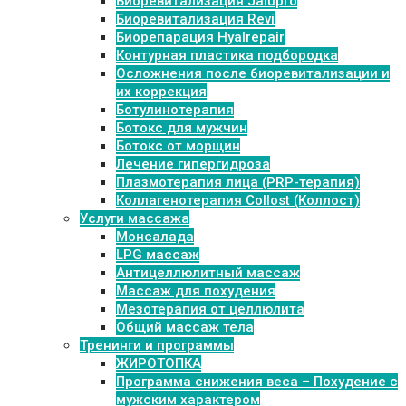
Биоревитализация Jalupro
Биоревитализация Revi
Биорепарация Hyalrepair
Контурная пластика подбородка
Осложнения после биоревитализации и
их коррекция
Ботулинотерапия
Ботокс для мужчин
Ботокс от морщин
Лечение гипергидроза
Плазмотерапия лица (PRP-терапия)
Коллагенотерапия Collost (Коллост)
Услуги массажа
Монсалада
LPG массаж
Антицеллюлитный массаж
Массаж для похудения
Мезотерапия от целлюлита
Общий массаж тела
Тренинги и программы
ЖИРОТОПКА
Программа снижения веса – Похудение с
мужским характером