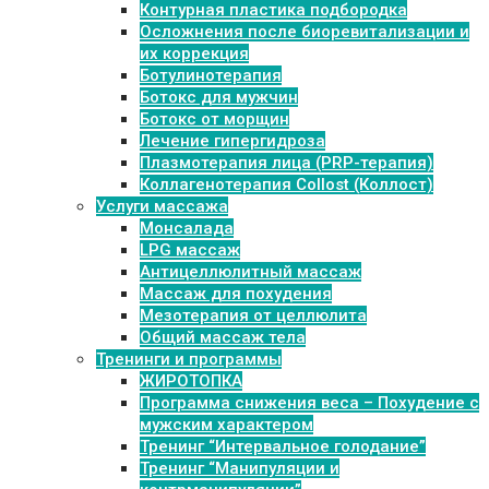
Контурная пластика подбородка
Осложнения после биоревитализации и
их коррекция
Ботулинотерапия
Ботокс для мужчин
Ботокс от морщин
Лечение гипергидроза
Плазмотерапия лица (PRP-терапия)
Коллагенотерапия Collost (Коллост)
Услуги массажа
Монсалада
LPG массаж
Антицеллюлитный массаж
Массаж для похудения
Мезотерапия от целлюлита
Общий массаж тела
Тренинги и программы
ЖИРОТОПКА
Программа снижения веса – Похудение с
мужским характером
Тренинг “Интервальное голодание”
Тренинг “Манипуляции и