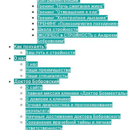
контрманипуляции”
Тренинг “Ночь сжигания жира”
Тренинг “Отвращение к еде”
Тренинг “Холотропное дыхание”
ТРЕНИНГ «Психохирургия похудения»
Школа стройности
ЭКСПРЕСС в СТРОЙНОСТЬ с Андреем
Бобровским!
Как похудеть?
Ваш путь к стройности
О нас
О нас
Наши преимущества
Наши специалисты
Доктор Бобровский
О сайте
Главная миссия клиники «Доктор Борменталь»
О доверии к клинике
Точная диагностика и прогнозирование
результата
Научные достижения доктора Бобровского
Сохранение врачебной тайны и личная
ответственность