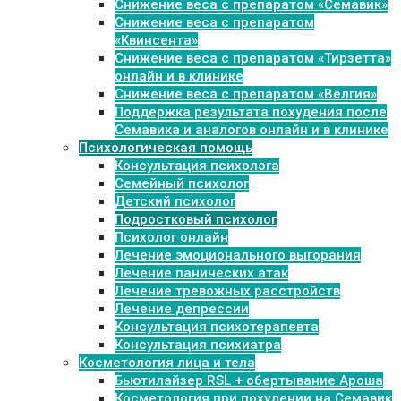
Cнижение веса с препаратом «Семавик»
Снижение веса с препаратом
«Квинсента»
Снижение веса с препаратом «Тирзетта»
онлайн и в клинике
Снижение веса с препаратом «Велгия»
Поддержка результата похудения после
Семавика и аналогов онлайн и в клинике
Психологическая помощь
Консультация психолога
Семейный психолог
Детский психолог
Подростковый психолог
Психолог онлайн
Лечение эмоционального выгорания
Лечение панических атак
Лечение тревожных расстройств
Лечение депрессии
Консультация психотерапевта
Консультация психиатра
Косметология лица и тела
Бьютилайзер RSL + обертывание Ароша
Косметология при похудении на Семавик