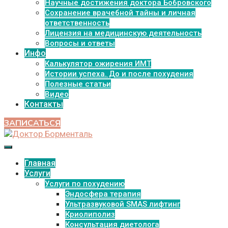
Научные достижения доктора Бобровского
Сохранение врачебной тайны и личная
ответственность
Лицензия на медицинскую деятельность
Вопросы и ответы
Инфо
Калькулятор ожирения ИМТ
Истории успеха. До и после похудения
Полезные статьи
Видео
Контакты
ЗАПИСАТЬСЯ
Главная
Услуги
Услуги по похудению
Эндосфера терапия
Ультразвуковой SMAS лифтинг
Криолиполиз
Консультация диетолога