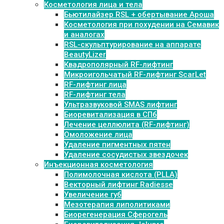
Косметология лица и тела
Бьютилайзер RSL + обертывание Ароша
Косметология при похудении на Семавик
и аналогах
RSL-скульптурирование на аппарате
BeautyLizer
Квадрополярный RF-лифтинг
Микроигольчатый RF-лифтинг ScarLet
RF-лифтинг лица
RF-лифтинг тела
Ультразвуковой SMAS лифтинг
Биоревитализация в СПб
Лечение целлюлита (RF-лифтинг)
Омоложение лица
Удаление пигментных пятен
Удаление сосудистых звездочек
Инъекционная косметология
Полимолочная кислота (PLLA)
Векторный лифтинг Radiesse
Увеличение губ
Мезотерапия липолитиками
Биорегенерация Сферогель