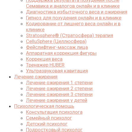
Поддержка результата похудения после
Семавика и аналогов онлайн и в клинике
Диагностика избыточного веса и ожирения
Гипноз для похудения онлайн и в клинике
Кодирование от лишнего веса онлайн и в
клинике
Stratosphere® (Стратосфера) терапия
CelluSphere (Целлюсфера)
Фейслифтинг-массаж лица
Аппаратная коррекция фигуры
Коррекция веса
Тренажер HUBER
Ультразвуковая кавитация
Лечение ожирения
Лечение ожирения 1 степени
Лечение ожирения 2 степени
Лечение ожирения 3 степени
Лечение ожирения у детей
Психологическая помощь
Консультация психолога
Семейный психолог
Детский психолог
Подростковый психолог