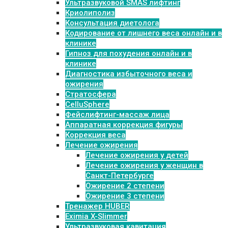
Ультразвуковой SMAS лифтинг
Криолиполиз
Консультация диетолога
Кодирование от лишнего веса онлайн и в
клинике
Гипноз для похудения онлайн и в
клинике
Диагностика избыточного веса и
ожирения
Стратосфера
CelluSphere
Фейслифтинг-массаж лица
Аппаратная коррекция фигуры
Коррекция веса
Лечение ожирения
Лечение ожирения у детей
Лечение ожирения у женщин в
Санкт-Петербурге
Ожирение 2 степени
Ожирение 3 степени
Тренажер HUBER
Eximia X-Slimmer
Ультразвуковая кавитация