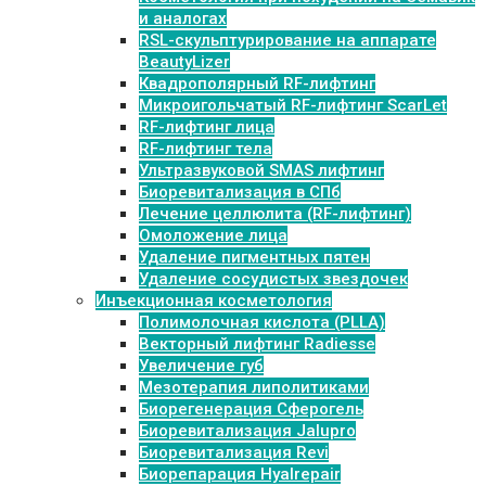
и аналогах
RSL-скульптурирование на аппарате
BeautyLizer
Квадрополярный RF-лифтинг
Микроигольчатый RF-лифтинг ScarLet
RF-лифтинг лица
RF-лифтинг тела
Ультразвуковой SMAS лифтинг
Биоревитализация в СПб
Лечение целлюлита (RF-лифтинг)
Омоложение лица
Удаление пигментных пятен
Удаление сосудистых звездочек
Инъекционная косметология
Полимолочная кислота (PLLA)
Векторный лифтинг Radiesse
Увеличение губ
Мезотерапия липолитиками
Биорегенерация Сферогель
Биоревитализация Jalupro
Биоревитализация Revi
Биорепарация Hyalrepair