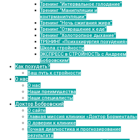
Тренинг “Интервальное голодание”
Тренинг “Манипуляции и
контрманипуляции”
Тренинг “Ночь сжигания жира”
Тренинг “Отвращение к еде”
Тренинг “Холотропное дыхание”
ТРЕНИНГ «Психохирургия похудения»
Школа стройности
ЭКСПРЕСС в СТРОЙНОСТЬ с Андреем
Бобровским!
Как похудеть?
Ваш путь к стройности
О нас
О нас
Наши преимущества
Наши специалисты
Доктор Бобровский
О сайте
Главная миссия клиники «Доктор Борменталь»
О доверии к клинике
Точная диагностика и прогнозирование
результата