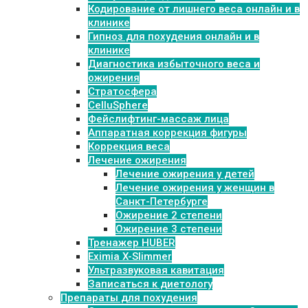
Кодирование от лишнего веса онлайн и в
клинике
Гипноз для похудения онлайн и в
клинике
Диагностика избыточного веса и
ожирения
Стратосфера
CelluSphere
Фейслифтинг-массаж лица
Аппаратная коррекция фигуры
Коррекция веса
Лечение ожирения
Лечение ожирения у детей
Лечение ожирения у женщин в
Санкт-Петербурге
Ожирение 2 степени
Ожирение 3 степени
Тренажер HUBER
Eximia X-Slimmer
Ультразвуковая кавитация
Записаться к диетологу
Препараты для похудения