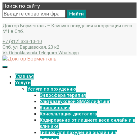
Поиск по сайту
Search
for:
Доктор Борменталь – Клиника похудения и коррекции веса
№1 в Спб.
+7 (812) 333-10-10
Спб, ул. Варшавская, 23 к2
Vk
Odnoklassniki
Telegram
Whatsapp
Главная
Услуги
Услуги по похудению
Эндосфера терапия
Ультразвуковой SMAS лифтинг
Криолиполиз
Консультация диетолога
Кодирование от лишнего веса онлайн и в
клинике
Гипноз для похудения онлайн и в
клинике