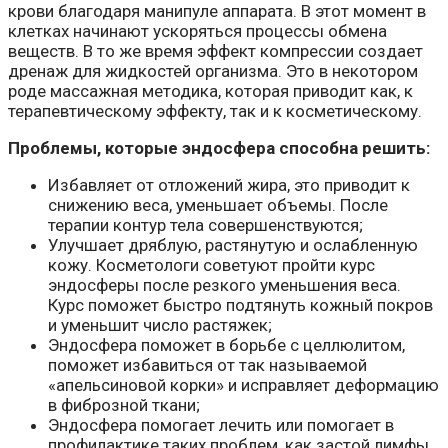
крови благодаря манипуле аппарата. В этот момент в
клетках начинают ускоряться процессы обмена
веществ. В то же время эффект компрессии создает
дренаж для жидкостей организма. Это в некотором
роде массажная методика, которая приводит как, к
терапевтическому эффекту, так и к косметическому.
Проблемы, которые эндосфера способна решить:
Избавляет от отложений жира, это приводит к
снижению веса, уменьшает объемы. После
терапии контур тела совершенствуются;
Улучшает дряблую, растянутую и ослабленную
кожу. Косметологи советуют пройти курс
эндосферы после резкого уменьшения веса.
Курс поможет быстро подтянуть кожный покров
и уменьшит число растяжек;
Эндосфера поможет в борьбе с целлюлитом,
поможет избавиться от так называемой
«апельсиновой корки» и исправляет деформацию
в фиброзной ткани;
Эндосфера помогает лечить или помогает в
профилактике таких проблем, как застой лимфы