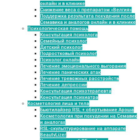
онлайн и в клинике
Снижение веса с препаратом «Велгия»
Поддержка результата похудения после
Семавика и аналогов онлайн и в клинике
Психологическая помощь
Консультация психолога
Семейный психолог
Детский психолог
Подростковый психолог
Психолог онлайн
Лечение эмоционального выгорания
Лечение панических атак
Лечение тревожных расстройств
Лечение депрессии
Консультация психотерапевта
Консультация психиатра
Косметология лица и тела
Бьютилайзер RSL + обертывание Ароша
Косметология при похудении на Семавик
и аналогах
RSL-скульптурирование на аппарате
BeautyLizer