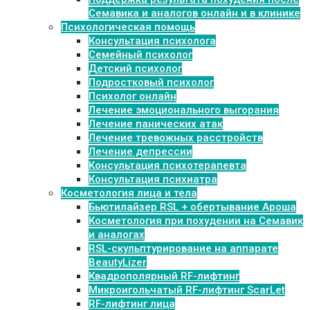
Семавика и аналогов онлайн и в клинике
Психологическая помощь
Консультация психолога
Семейный психолог
Детский психолог
Подростковый психолог
Психолог онлайн
Лечение эмоционального выгорания
Лечение панических атак
Лечение тревожных расстройств
Лечение депрессии
Консультация психотерапевта
Консультация психиатра
Косметология лица и тела
Бьютилайзер RSL + обертывание Ароша
Косметология при похудении на Семавик
и аналогах
RSL-скульптурирование на аппарате
BeautyLizer
Квадрополярный RF-лифтинг
Микроигольчатый RF-лифтинг ScarLet
RF-лифтинг лица