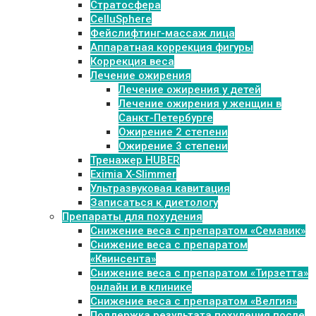
Стратосфера
CelluSphere
Фейслифтинг-массаж лица
Аппаратная коррекция фигуры
Коррекция веса
Лечение ожирения
Лечение ожирения у детей
Лечение ожирения у женщин в
Санкт-Петербурге
Ожирение 2 степени
Ожирение 3 степени
Тренажер HUBER
Eximia X-Slimmer
Ультразвуковая кавитация
Записаться к диетологу
Препараты для похудения
Cнижение веса с препаратом «Семавик»
Снижение веса с препаратом
«Квинсента»
Снижение веса с препаратом «Тирзетта»
онлайн и в клинике
Снижение веса с препаратом «Велгия»
Поддержка результата похудения после