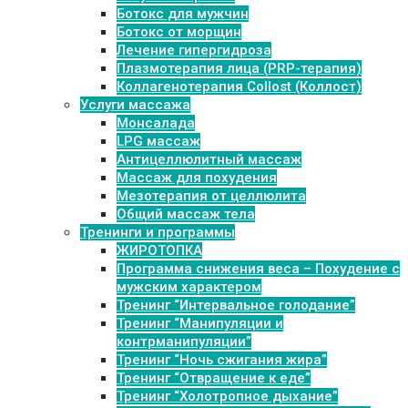
Ботокс для мужчин
Ботокс от морщин
Лечение гипергидроза
Плазмотерапия лица (PRP-терапия)
Коллагенотерапия Collost (Коллост)
Услуги массажа
Монсалада
LPG массаж
Антицеллюлитный массаж
Массаж для похудения
Мезотерапия от целлюлита
Общий массаж тела
Тренинги и программы
ЖИРОТОПКА
Программа снижения веса – Похудение с
мужским характером
Тренинг “Интервальное голодание”
Тренинг “Манипуляции и
контрманипуляции”
Тренинг “Ночь сжигания жира”
Тренинг “Отвращение к еде”
Тренинг “Холотропное дыхание”