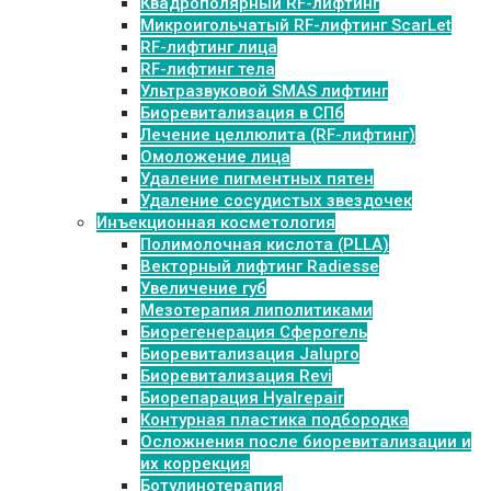
Квадрополярный RF-лифтинг
Микроигольчатый RF-лифтинг ScarLet
RF-лифтинг лица
RF-лифтинг тела
Ультразвуковой SMAS лифтинг
Биоревитализация в СПб
Лечение целлюлита (RF-лифтинг)
Омоложение лица
Удаление пигментных пятен
Удаление сосудистых звездочек
Инъекционная косметология
Полимолочная кислота (PLLA)
Векторный лифтинг Radiesse
Увеличение губ
Мезотерапия липолитиками
Биорегенерация Сферогель
Биоревитализация Jalupro
Биоревитализация Revi
Биорепарация Hyalrepair
Контурная пластика подбородка
Осложнения после биоревитализации и
их коррекция
Ботулинотерапия