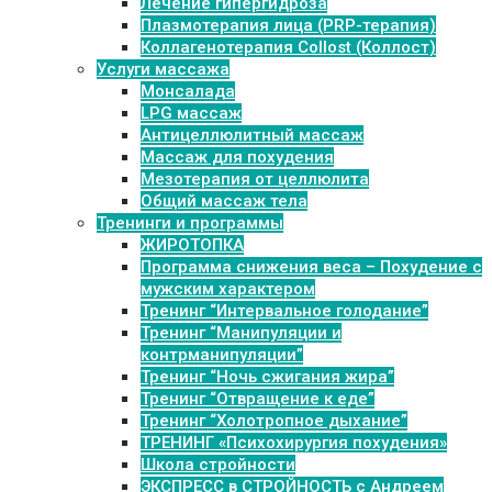
Лечение гипергидроза
Плазмотерапия лица (PRP-терапия)
Коллагенотерапия Collost (Коллост)
Услуги массажа
Монсалада
LPG массаж
Антицеллюлитный массаж
Массаж для похудения
Мезотерапия от целлюлита
Общий массаж тела
Тренинги и программы
ЖИРОТОПКА
Программа снижения веса – Похудение с
мужским характером
Тренинг “Интервальное голодание”
Тренинг “Манипуляции и
контрманипуляции”
Тренинг “Ночь сжигания жира”
Тренинг “Отвращение к еде”
Тренинг “Холотропное дыхание”
ТРЕНИНГ «Психохирургия похудения»
Школа стройности
ЭКСПРЕСС в СТРОЙНОСТЬ с Андреем