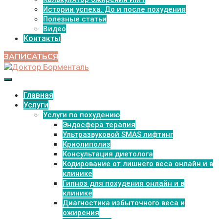
Истории успеха. До и после похудения
Полезные статьи
Видео
Контакты
ЗАПИСАТЬСЯ
Главная
Услуги
Услуги по похудению
Эндосфера терапия
Ультразвуковой SMAS лифтинг
Криолиполиз
Консультация диетолога
Кодирование от лишнего веса онлайн и в
клинике
Гипноз для похудения онлайн и в
клинике
Диагностика избыточного веса и
ожирения