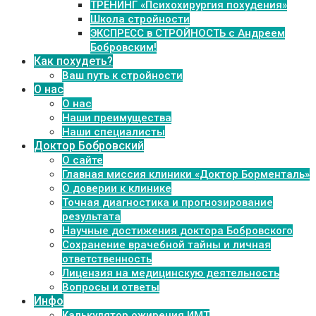
ТРЕНИНГ «Психохирургия похудения»
Школа стройности
ЭКСПРЕСС в СТРОЙНОСТЬ с Андреем
Бобровским!
Как похудеть?
Ваш путь к стройности
О нас
О нас
Наши преимущества
Наши специалисты
Доктор Бобровский
О сайте
Главная миссия клиники «Доктор Борменталь»
О доверии к клинике
Точная диагностика и прогнозирование
результата
Научные достижения доктора Бобровского
Сохранение врачебной тайны и личная
ответственность
Лицензия на медицинскую деятельность
Вопросы и ответы
Инфо
Калькулятор ожирения ИМТ