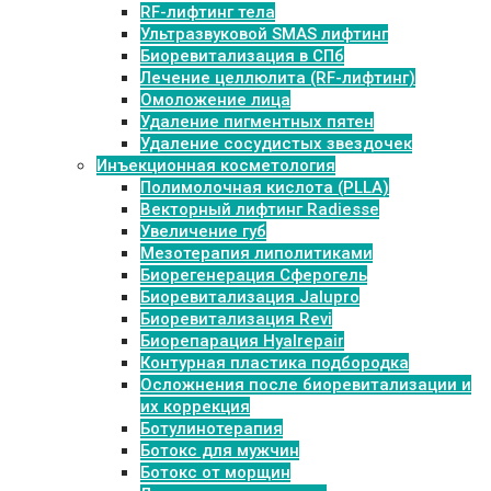
RF-лифтинг тела
Ультразвуковой SMAS лифтинг
Биоревитализация в СПб
Лечение целлюлита (RF-лифтинг)
Омоложение лица
Удаление пигментных пятен
Удаление сосудистых звездочек
Инъекционная косметология
Полимолочная кислота (PLLA)
Векторный лифтинг Radiesse
Увеличение губ
Мезотерапия липолитиками
Биорегенерация Сферогель
Биоревитализация Jalupro
Биоревитализация Revi
Биорепарация Hyalrepair
Контурная пластика подбородка
Осложнения после биоревитализации и
их коррекция
Ботулинотерапия
Ботокс для мужчин
Ботокс от морщин