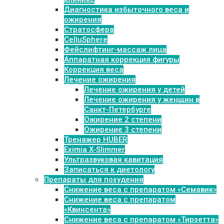
Диагностика избыточного веса и
ожирения
Стратосфера
CelluSphere
Фейслифтинг-массаж лица
Аппаратная коррекция фигуры
Коррекция веса
Лечение ожирения
Лечение ожирения у детей
Лечение ожирения у женщин в
Санкт-Петербурге
Ожирение 2 степени
Ожирение 3 степени
Тренажер HUBER
Eximia X-Slimmer
Ультразвуковая кавитация
Записаться к диетологу
Препараты для похудения
Cнижение веса с препаратом «Семавик»
Снижение веса с препаратом
«Квинсента»
Снижение веса с препаратом «Тирзетта»