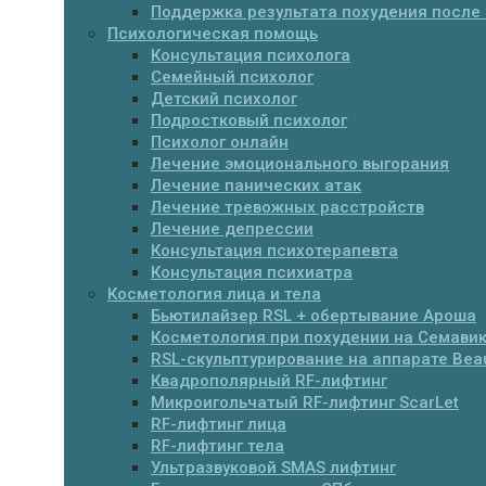
Поддержка результата похудения после 
Психологическая помощь
Консультация психолога
Семейный психолог
Детский психолог
Подростковый психолог
Психолог онлайн
Лечение эмоционального выгорания
Лечение панических атак
Лечение тревожных расстройств
Лечение депрессии
Консультация психотерапевта
Консультация психиатра
Косметология лица и тела
Бьютилайзер RSL + обертывание Ароша
Косметология при похудении на Семавик
RSL-скульптурирование на аппарате Beau
Квадрополярный RF-лифтинг
Микроигольчатый RF-лифтинг ScarLet
RF-лифтинг лица
RF-лифтинг тела
Ультразвуковой SMAS лифтинг