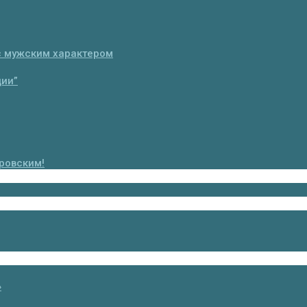
с мужским характером
ции”
ровским!
»