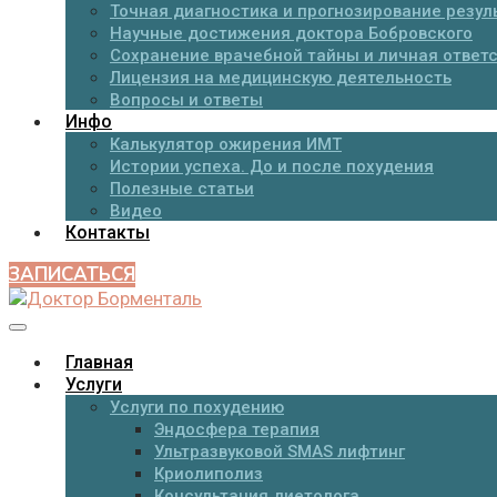
Точная диагностика и прогнозирование резул
Научные достижения доктора Бобровского
Сохранение врачебной тайны и личная ответ
Лицензия на медицинскую деятельность
Вопросы и ответы
Инфо
Калькулятор ожирения ИМТ
Истории успеха. До и после похудения
Полезные статьи
Видео
Контакты
ЗАПИСАТЬСЯ
Главная
Услуги
Услуги по похудению
Эндосфера терапия
Ультразвуковой SMAS лифтинг
Криолиполиз
Консультация диетолога