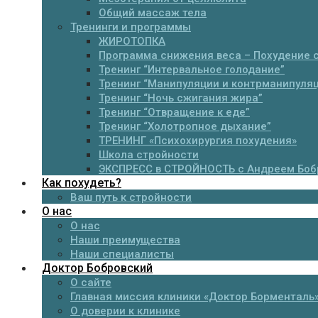
Общий массаж тела
Тренинги и программы
ЖИРОТОПКА
Программа снижения веса – Похудение 
Тренинг “Интервальное голодание”
Тренинг “Манипуляции и контрманипуля
Тренинг “Ночь сжигания жира”
Тренинг “Отвращение к еде”
Тренинг “Холотропное дыхание”
ТРЕНИНГ «Психохирургия похудения»
Школа стройности
ЭКСПРЕСС в СТРОЙНОСТЬ с Андреем Боб
Как похудеть?
Ваш путь к стройности
О нас
О нас
Наши преимущества
Наши специалисты
Доктор Бобровский
О сайте
Главная миссия клиники «Доктор Борменталь
О доверии к клинике