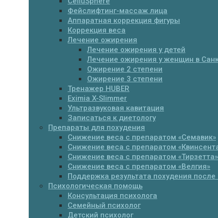
CelluSphere
Фейслифтинг-массаж лица
Аппаратная коррекция фигуры
Коррекция веса
Лечение ожирения
Лечение ожирения у детей
Лечение ожирения у женщин в Санк
Ожирение 2 степени
Ожирение 3 степени
Тренажер HUBER
Eximia X-Slimmer
Ультразвуковая кавитация
Записаться к диетологу
Препараты для похудения
Cнижение веса с препаратом «Семавик»
Снижение веса с препаратом «Квинсент
Снижение веса с препаратом «Тирзетта»
Снижение веса с препаратом «Велгия»
Поддержка результата похудения после 
Психологическая помощь
Консультация психолога
Семейный психолог
Детский психолог