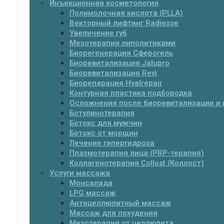
Инъекционная косметология
Полимолочная кислота (PLLA)
Векторный лифтинг Radiesse
Увеличение губ
Мезотерапия липолитиками
Биорегенерация Сферогель
Биоревитализация Jalupro
Биоревитализация Revi
Биорепарация Hyalrepair
Контурная пластика подбородка
Осложнения после биоревитализации и 
Ботулинотерапия
Ботокс для мужчин
Ботокс от морщин
Лечение гипергидроза
Плазмотерапия лица (PRP-терапия)
Коллагенотерапия Collost (Коллост)
Услуги массажа
Монсалада
LPG массаж
Антицеллюлитный массаж
Массаж для похудения
Мезотерапия от целлюлита