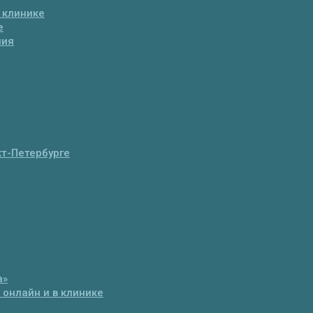
 клинике
е
ния
т-Петербурге
а»
 онлайн и в клинике