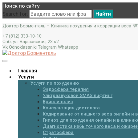
Поиск по сайту
Search for:
Доктор Борменталь – Клиника похудения и коррекции веса №1
+7 (812) 333-10-10
Спб, ул. Варшавская, 23 к2
Vk
Odnoklassniki
Telegram
Whatsapp
Главная
Услуги
Услуги по похудению
Эндосфера терапия
Ультразвуковой SMAS лифтинг
Криолиполиз
Консультация диетолога
Кодирование от лишнего веса онлайн и в
Гипноз для похудения онлайн и в клиник
Диагностика избыточного веса и ожире
Стратосфера