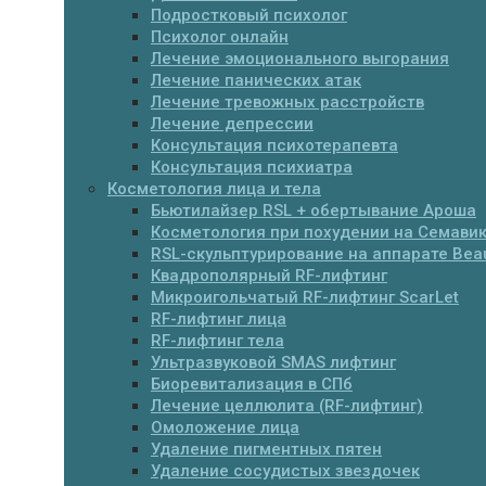
Подростковый психолог
Психолог онлайн
Лечение эмоционального выгорания
Лечение панических атак
Лечение тревожных расстройств
Лечение депрессии
Консультация психотерапевта
Консультация психиатра
Косметология лица и тела
Бьютилайзер RSL + обертывание Ароша
Косметология при похудении на Семавик
RSL-скульптурирование на аппарате Beau
Квадрополярный RF-лифтинг
Микроигольчатый RF-лифтинг ScarLet
RF-лифтинг лица
RF-лифтинг тела
Ультразвуковой SMAS лифтинг
Биоревитализация в СПб
Лечение целлюлита (RF-лифтинг)
Омоложение лица
Удаление пигментных пятен
Удаление сосудистых звездочек