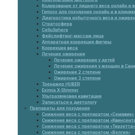
Кодирование от лишнего веса онлайн и в
Гипноз для похудения онлайн и в клиник
Диагностика избыточного веса и ожире
Стратосфера
CelluSphere
Фейслифтинг-массаж лица
Аппаратная коррекция фигуры
Коррекция веса
Лечение ожирения
Лечение ожирения у детей
Лечение ожирения у женщин в Санк
Ожирение 2 степени
Ожирение 3 степени
Тренажер HUBER
Eximia X-Slimmer
Ультразвуковая кавитация
Записаться к диетологу
Препараты для похудения
Cнижение веса с препаратом «Семавик»
Снижение веса с препаратом «Квинсент
Снижение веса с препаратом «Тирзетта»
Снижение веса с препаратом «Велгия»